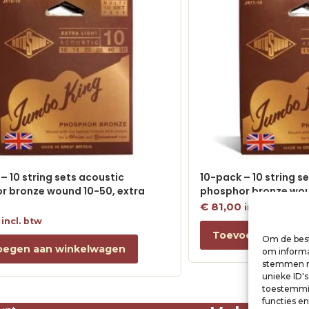
– 10 string sets acoustic
10-pack – 10 string s
r bronze wound 10-50, extra
phosphor bronze woun
€
81,00
incl. btw
incl. btw
Toevoegen aan w
Om de best
oegen aan winkelwagen
om informat
stemmen me
unieke ID'
toestemmin
functies e