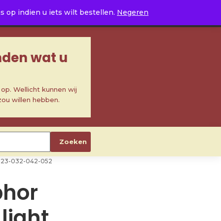
0
op indien u iets wilt bestellen.
Negeren
inden wat u
p. Wellicht kunnen wij
zou willen hebben.
Zoeken
5-023-032-042-052
phor
light