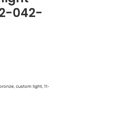
32-042-
ronze, custom light, 11-
-015-023-032-042-052 aantal