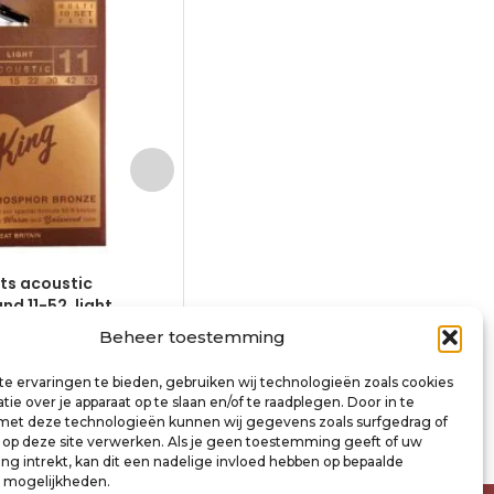
ets acoustic
10-pack – 10 string sets acoustic
d 11-52, light
phosphor bronze wound 12-54, m
light
Beheer toestemming
€
81,00
incl. btw
inkelwagen
e ervaringen te bieden, gebruiken wij technologieën zoals cookies
Toevoegen aan winkelwagen
ie over je apparaat op te slaan en/of te raadplegen. Door in te
t deze technologieën kunnen wij gegevens zoals surfgedrag of
s op deze site verwerken. Als je geen toestemming geeft of uw
g intrekt, kan dit een nadelige invloed hebben op bepaalde
n mogelijkheden.