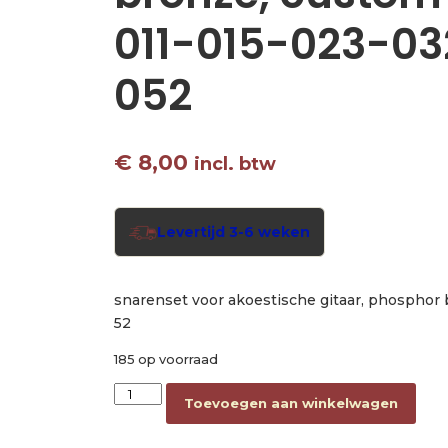
011-015-023-0
052
€
8,00
incl. btw
Levertijd 3-6 weken
snarenset voor akoestische gitaar, phosphor b
52
185 op voorraad
string set phosphor bronze, custom light 011
Toevoegen aan winkelwagen