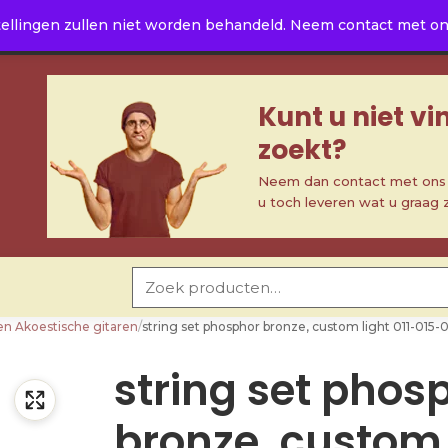
ellingen zullen niet worden behandeld. Neem contact met ons 
Kunt u niet v
zoekt?
Neem dan contact met ons o
u toch leveren wat u graag 
Zoeken naar:
en Akoestische gitaren
/
string set phosphor bronze, custom light 011-01
string set phos
bronze, custom 