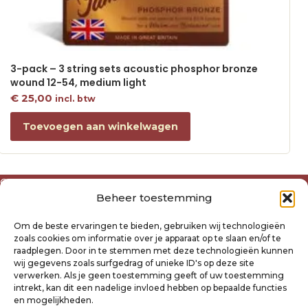
3-pack – 3 string sets acoustic phosphor bronze
wound 12-54, medium light
€
25,00
incl. btw
Toevoegen aan winkelwagen
Over ons
Beheer toestemming
Algemene voorwaarden
Disclaimer
Om de beste ervaringen te bieden, gebruiken wij technologieën
Privacyverklaring Raysland
zoals cookies om informatie over je apparaat op te slaan en/of te
Cookiebeleid
raadplegen. Door in te stemmen met deze technologieën kunnen
wij gegevens zoals surfgedrag of unieke ID's op deze site
verwerken. Als je geen toestemming geeft of uw toestemming
Mijn account
intrekt, kan dit een nadelige invloed hebben op bepaalde functies
Klantenservice
en mogelijkheden.