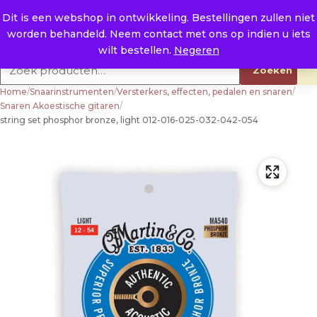
Naar de inhoud
0
E. info@raysland.nl
Dit is een webshop in ontwikkeling. Bestellingen zullen niet
worden behandeld. Neem contact met ons op indien u iets
Productcategorieën
wilt bestellen.
Negeren
Zoeken naar:
Zoeken
Home
/
Snaarinstrumenten
/
Versterkers, effecten, pedalen en snaren
/
Snaren Akoestische gitaren
/
string set phosphor bronze, light 012-016-025-032-042-054