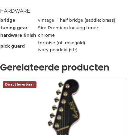
HARDWARE
bridge
vintage T half bridge (saddle: brass)
tuning gear
Sire Premium locking tuner
hardware finish
chrome
tortoise (nt, rosegold)
pick guard
ivory pearloid (str)
Gerelateerde producten
Direct leverbaar