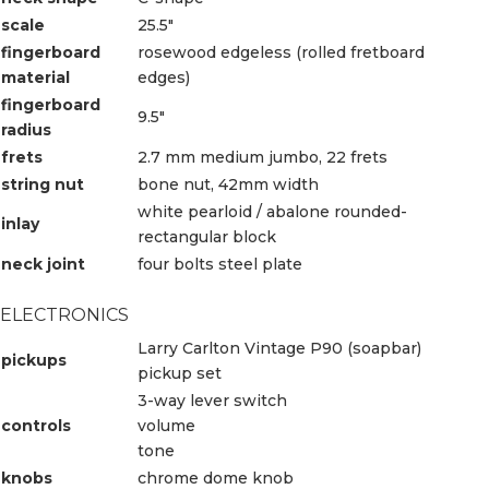
scale
25.5″
fingerboard
rosewood edgeless (rolled fretboard
material
edges)
fingerboard
9.5″
radius
frets
2.7 mm medium jumbo, 22 frets
string nut
bone nut, 42mm width
white pearloid / abalone rounded-
inlay
rectangular block
neck joint
four bolts steel plate
ELECTRONICS
Larry Carlton Vintage P90 (soapbar)
pickups
pickup set
3-way lever switch
controls
volume
tone
knobs
chrome dome knob