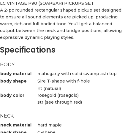
LC VINTAGE P90 (SOAPBAR) PICKUPS SET
A 2-pc rounded rectangular shaped pickup set designed
to ensure all sound elements are picked up, producing
warm, rich,and full bodied tone. You’ll get a balanced
output between the neck and bridge positions, allowing
expressive dynamic playing styles.
Specifications
BODY
body material
mahogany with solid swamp ash top
body shape
Sire T-shape with f-hole
nt (natural)
body color
rosegold (rosegold)
str (see through red)
NECK
neck material
hard maple
neck shape
C-shape