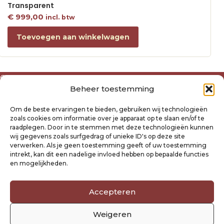
Transparent
€
999,00
incl. btw
Toevoegen aan winkelwagen
Over ons
Beheer toestemming
Algemene voorwaarden
Disclaimer
Om de beste ervaringen te bieden, gebruiken wij technologieën
Privacyverklaring Raysland
zoals cookies om informatie over je apparaat op te slaan en/of te
Cookiebeleid
raadplegen. Door in te stemmen met deze technologieën kunnen
wij gegevens zoals surfgedrag of unieke ID's op deze site
verwerken. Als je geen toestemming geeft of uw toestemming
Mijn account
intrekt, kan dit een nadelige invloed hebben op bepaalde functies
Klantenservice
en mogelijkheden.
Contact
Verzending- en retourbeleid
Accepteren
Winkelwagen
Weigeren