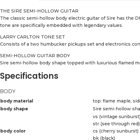
THE SIRE SEMI-HOLLOW GUITAR
The classic semi-hollow body electric guitar of Sire has the DN
tone are specifically embedded with legendary values.
LARRY CARLTON TONE SET
Consists of a two humbucker pickups set and electronics confi
SEMI-HOLLOW GUITAR BODY
Sire semi-hollow body shape topped with luxurious flamed m
Specifications
BODY
body material
top: flame maple, si
body shape
Sire semi-hollow sh
vs (vintage sunburst
str (see through red)
body color
cs (cherry sunburst)
bk (black)