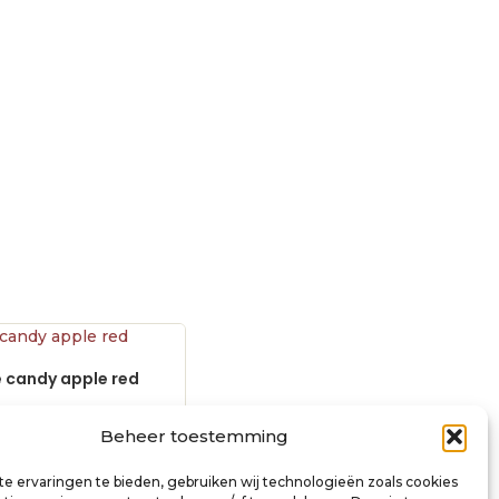
le candy apple red
electric guitar L-style black
€
868,00
incl. btw
Beheer toestemming
inkelwagen
Toevoegen aan winkelwagen
e ervaringen te bieden, gebruiken wij technologieën zoals cookies