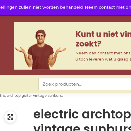
ellingen zullen niet worden behandeld. Neem contact met ons 
Kunt u niet v
zoekt?
Neem dan contact met ons o
u toch leveren wat u graag 
Zoeken naar:
tric archtop guitar vintage sunburst
electric archtop
vintage sunbur