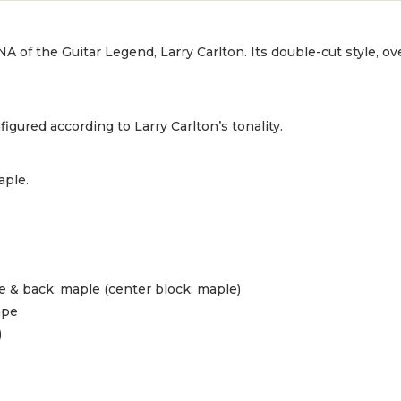
A of the Guitar Legend, Larry Carlton. Its double-cut style, ov
gured according to Larry Carlton’s tonality.
aple.
de & back: maple (center block: maple)
ape
)