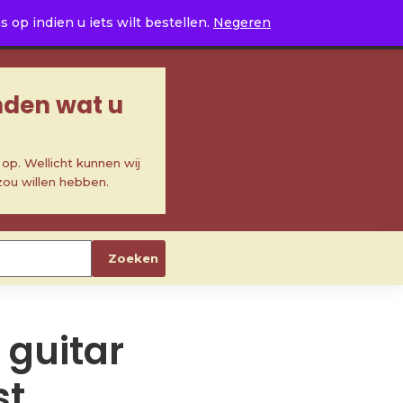
0
op indien u iets wilt bestellen.
Negeren
inden wat u
p. Wellicht kunnen wij
zou willen hebben.
Zoeken
 guitar
st