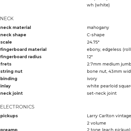
wh (white)
NECK
neck material
mahogany
neck shape
C-shape
scale
24.75″
fingerboard material
ebony, edgeless (rol
fingerboard radius
12″
frets
2.7mm medium jum
string nut
bone nut, 43mm wid
binding
ivory
inlay
white pearloid squar
neck joint
set-neck joint
ELECTRONICS
pickups
Larry Carlton vinta
2 volume
preamp
2 tone (each pickup)