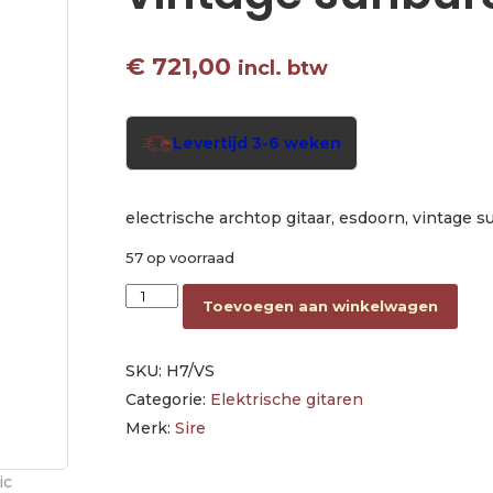
€
721,00
incl. btw
Levertijd 3-6 weken
electrische archtop gitaar, esdoorn, vintage s
57 op voorraad
electric archtop guitar vintage sunburst aanta
Toevoegen aan winkelwagen
SKU:
H7/VS
Categorie:
Elektrische gitaren
Merk:
Sire