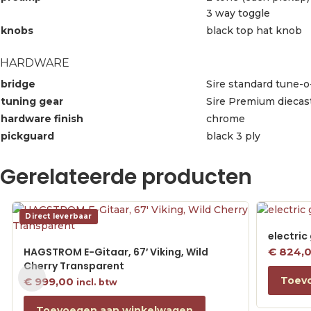
3 way toggle
knobs
black top hat knob
HARDWARE
bridge
Sire standard tune-o-
tuning gear
Sire Premium diecas
hardware finish
chrome
pickguard
black 3 ply
Gerelateerde producten
Direct leverbaar
electric
HAGSTROM E-Gitaar, 67′ Viking, Wild
€
824,
Cherry Transparent
Toev
€
999,00
incl. btw
Toevoegen aan winkelwagen