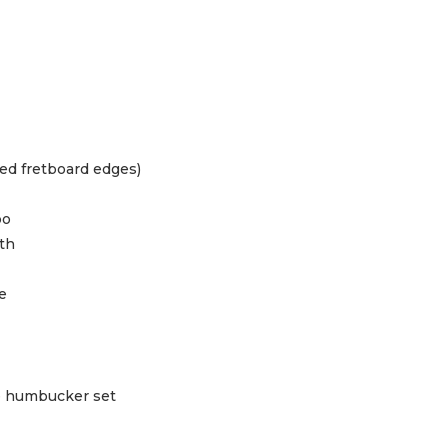
led fretboard edges)
bo
th
e
ge humbucker set