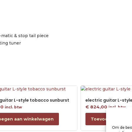
matic & stop tail piece
ting tuner
 guitar L-style tobacco sunburst
electric guitar L-sty
00
€
824,00
incl. btw
incl. btw
oegen aan winkelwagen
Toevoegen aan w
Om de best