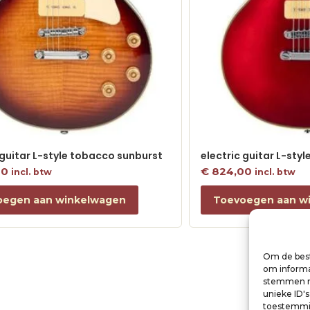
 guitar L-style tobacco sunburst
electric guitar L-sty
00
€
824,00
incl. btw
incl. btw
oegen aan winkelwagen
Toevoegen aan w
Om de best
om informat
stemmen me
unieke ID'
toestemmin