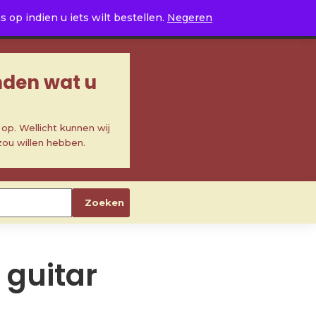
0
op indien u iets wilt bestellen.
Negeren
inden wat u
p. Wellicht kunnen wij
zou willen hebben.
Zoeken
 guitar