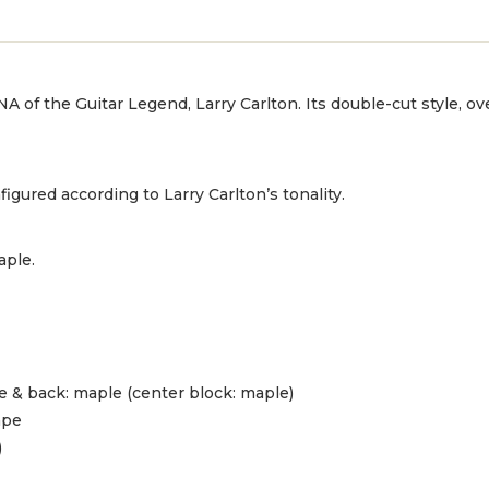
A of the Guitar Legend, Larry Carlton. Its double-cut style, ov
gured according to Larry Carlton’s tonality.
aple.
de & back: maple (center block: maple)
ape
)