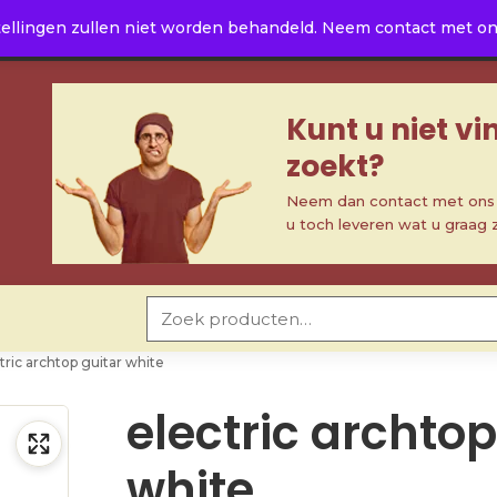
ellingen zullen niet worden behandeld. Neem contact met ons 
Kunt u niet v
zoekt?
Neem dan contact met ons o
u toch leveren wat u graag 
Zoeken naar:
tric archtop guitar white
electric archtop
white