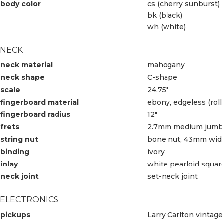
body color
cs (cherry sunburst)
bk (black)
wh (white)
NECK
neck material
mahogany
neck shape
C-shape
scale
24.75″
fingerboard material
ebony, edgeless (rol
fingerboard radius
12″
frets
2.7mm medium jum
string nut
bone nut, 43mm wid
binding
ivory
inlay
white pearloid squar
neck joint
set-neck joint
ELECTRONICS
pickups
Larry Carlton vinta