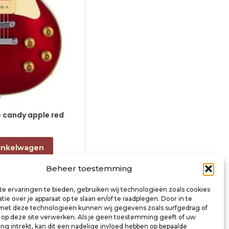
le candy apple red
electric guitar L-style black
€
868,00
incl. btw
inkelwagen
Toevoegen aan winkelwagen
Beheer toestemming
e ervaringen te bieden, gebruiken wij technologieën zoals cookies
ie over je apparaat op te slaan en/of te raadplegen. Door in te
t deze technologieën kunnen wij gegevens zoals surfgedrag of
s op deze site verwerken. Als je geen toestemming geeft of uw
g intrekt, kan dit een nadelige invloed hebben op bepaalde