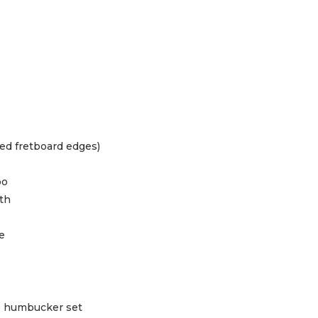
led fretboard edges)
bo
th
e
ge humbucker set