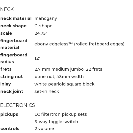
NECK
neck material
mahogany
neck shape
C-shape
scale
24.75″
fingerboard
ebony edgeless™ (rolled fretboard edges)
material
fingerboard
12″
radius
frets
2.7 mm medium jumbo, 22 frets
string nut
bone nut, 43mm width
inlay
white pearloid square block
neck joint
set-in neck
ELECTRONICS
pickups
LC filtertron pickup sets
3-way toggle switch
controls
2 volume