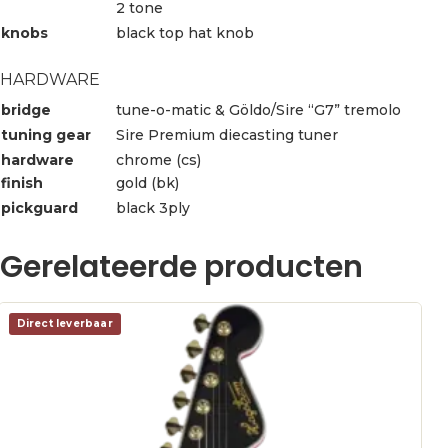
2 tone
knobs
black top hat knob
HARDWARE
bridge
tune-o-matic & Göldo/Sire “G7” tremolo
tuning gear
Sire Premium diecasting tuner
hardware
chrome (cs)
finish
gold (bk)
pickguard
black 3ply
Gerelateerde producten
Direct leverbaar