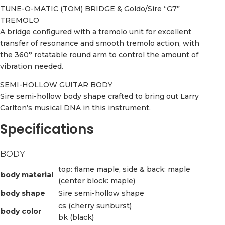
TUNE-O-MATIC (TOM) BRIDGE & Goldo/Sire “G7”
TREMOLO
A bridge configured with a tremolo unit for excellent
transfer of resonance and smooth tremolo action, with
the 360° rotatable round arm to control the amount of
vibration needed.
SEMI-HOLLOW GUITAR BODY
Sire semi-hollow body shape crafted to bring out Larry
Carlton’s musical DNA in this instrument.
Specifications
BODY
top: flame maple, side & back: maple
body material
(center block: maple)
body shape
Sire semi-hollow shape
cs (cherry sunburst)
body color
bk (black)