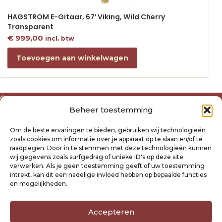
HAGSTROM E-Gitaar, 67′ Viking, Wild Cherry
Transparent
€
999,00
incl. btw
Toevoegen aan winkelwagen
Over ons
Beheer toestemming
Algemene voorwaarden
Disclaimer
Om de beste ervaringen te bieden, gebruiken wij technologieën
Privacyverklaring Raysland
zoals cookies om informatie over je apparaat op te slaan en/of te
Cookiebeleid
raadplegen. Door in te stemmen met deze technologieën kunnen
wij gegevens zoals surfgedrag of unieke ID's op deze site
verwerken. Als je geen toestemming geeft of uw toestemming
Mijn account
intrekt, kan dit een nadelige invloed hebben op bepaalde functies
Klantenservice
en mogelijkheden.
Contact
Verzending- en retourbeleid
Accepteren
Winkelwagen