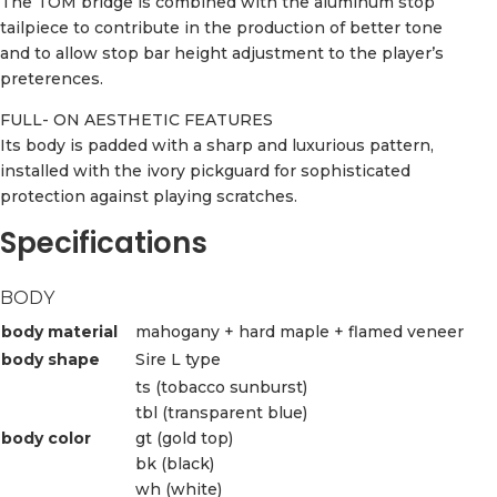
The TOM bridge is combined with the aluminum stop
tailpiece to contribute in the production of better tone
and to allow stop bar height adjustment to the player’s
preterences.
FULL- ON AESTHETIC FEATURES
Its body is padded with a sharp and luxurious pattern,
installed with the ivory pickguard for sophisticated
protection against playing scratches.
Specifications
BODY
body material
mahogany + hard maple + flamed veneer
body shape
Sire L type
ts (tobacco sunburst)
tbl (transparent blue)
body color
gt (gold top)
bk (black)
wh (white)