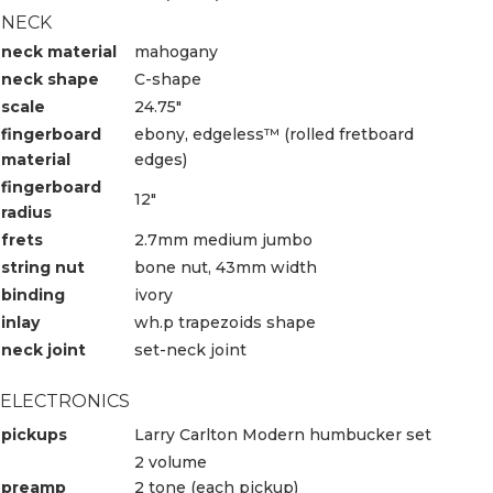
NECK
neck material
mahogany
neck shape
C-shape
scale
24.75″
fingerboard
ebony, edgeless™ (rolled fretboard
material
edges)
fingerboard
12″
radius
frets
2.7mm medium jumbo
string nut
bone nut, 43mm width
binding
ivory
inlay
wh.p trapezoids shape
neck joint
set-neck joint
ELECTRONICS
pickups
Larry Carlton Modern humbucker set
2 volume
preamp
2 tone (each pickup)