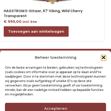
HAGSTROM E-Gitaar, 67′ Viking, Wild Cherry
Transparent
€
999,00
incl. btw
Toevoegen aan winkelwagen
Over ons
Beheer toestemming
Algemene voorwaarden
Disclaimer
Om de beste ervaringen te bieden, gebruiken wij technologieën
Privacyverklaring Raysland
zoals cookies om informatie over je apparaat op te slaan en/of te
Cookiebeleid
raadplegen. Door in te stemmen met deze technologieën kunnen
wij gegevens zoals surfgedrag of unieke ID's op deze site
verwerken. Als je geen toestemming geeft of uw toestemming
Mijn account
intrekt, kan dit een nadelige invloed hebben op bepaalde functies
Klantenservice
en mogelijkheden.
Contact
Verzending- en retourbeleid
Accepteren
Winkelwagen