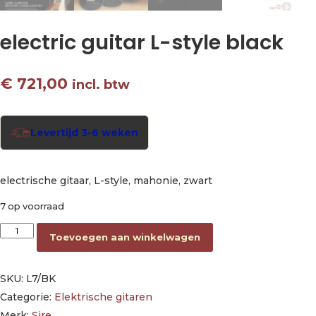
electric guitar L-style black
€
721,00
incl. btw
Levertijd 3-6 weken
electrische gitaar, L-style, mahonie, zwart
7 op voorraad
electric guitar L-style black aantal
Toevoegen aan winkelwagen
SKU:
L7/BK
Categorie:
Elektrische gitaren
Merk:
Sire