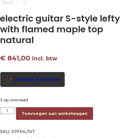
electric guitar S-style lefty
with flamed maple top
natural
€
841,00
incl. btw
Levertijd 3-6 weken
3 op voorraad
electric guitar S-style lefty with flamed maple top natural aant
Toevoegen aan winkelwagen
SKU:
S7FML/NT