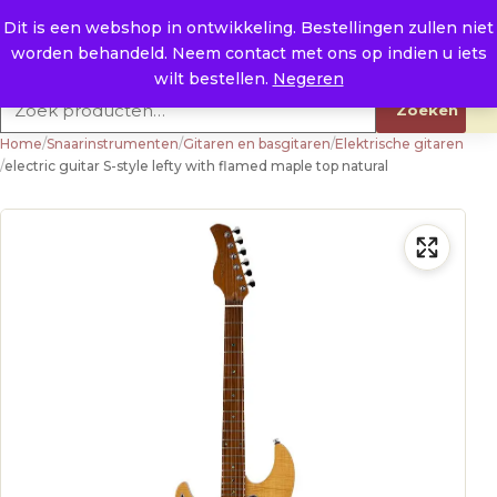
Naar de inhoud
0
E. info@raysland.nl
Dit is een webshop in ontwikkeling. Bestellingen zullen niet
worden behandeld. Neem contact met ons op indien u iets
Productcategorieën
wilt bestellen.
Negeren
Zoeken naar:
Zoeken
Home
/
Snaarinstrumenten
/
Gitaren en basgitaren
/
Elektrische gitaren
/
electric guitar S-style lefty with flamed maple top natural