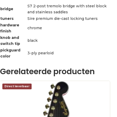
S7 2-post tremolo bridge with steel block
bridge
and stainless saddles
tuners
Sire premium die-cast locking tuners
hardware
chrome
finish
knob and
black
switch tip
pickguard
3-ply pearloid
color
Gerelateerde producten
Direct leverbaar