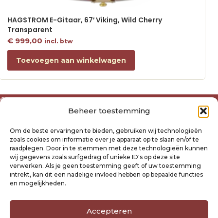
HAGSTROM E-Gitaar, 67′ Viking, Wild Cherry
Transparent
€
999,00
incl. btw
Toevoegen aan winkelwagen
Over ons
Beheer toestemming
Algemene voorwaarden
Disclaimer
Om de beste ervaringen te bieden, gebruiken wij technologieën
Privacyverklaring Raysland
zoals cookies om informatie over je apparaat op te slaan en/of te
Cookiebeleid
raadplegen. Door in te stemmen met deze technologieën kunnen
wij gegevens zoals surfgedrag of unieke ID's op deze site
verwerken. Als je geen toestemming geeft of uw toestemming
Mijn account
intrekt, kan dit een nadelige invloed hebben op bepaalde functies
Klantenservice
en mogelijkheden.
Contact
Verzending- en retourbeleid
Accepteren
Winkelwagen