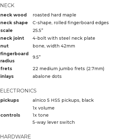
NECK
neck wood
roasted hard maple
neck shape
C-shape, rolled fingerboard edges
scale
25.5”
neck joint
4-bolt with steel neck plate
nut
bone, width 42mm
fingerboard
9.5”
radius
frets
22 medium jumbo frets (2.7mm)
inlays
abalone dots
ELECTRONICS
pickups
alnico 5 HSS pickups, black
1x volume
controls
1x tone
5-way lever switch
HARDWARE