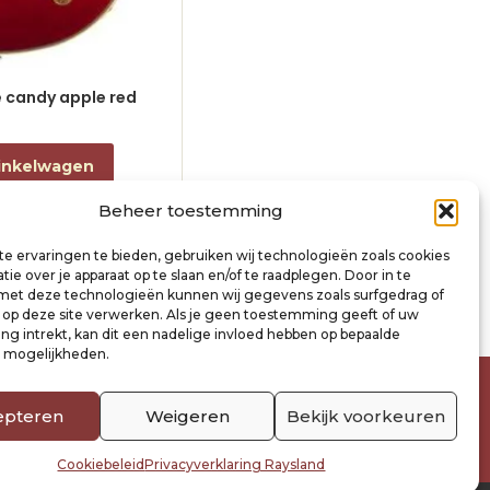
le candy apple red
electric guitar L-style black
€
868,00
incl. btw
inkelwagen
Toevoegen aan winkelwagen
Beheer toestemming
e ervaringen te bieden, gebruiken wij technologieën zoals cookies
ie over je apparaat op te slaan en/of te raadplegen. Door in te
t deze technologieën kunnen wij gegevens zoals surfgedrag of
s op deze site verwerken. Als je geen toestemming geeft of uw
g intrekt, kan dit een nadelige invloed hebben op bepaalde
n mogelijkheden.
epteren
Weigeren
Bekijk voorkeuren
Cookiebeleid
Privacyverklaring Raysland