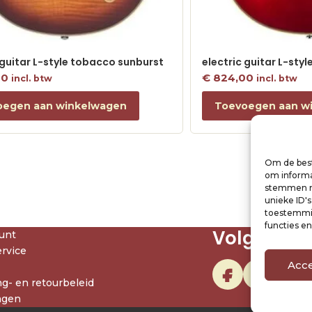
 guitar L-style tobacco sunburst
electric guitar L-sty
00
€
824,00
incl. btw
incl. btw
oegen aan winkelwagen
Toevoegen aan w
Om de best
om informat
stemmen me
unieke ID'
toestemmin
functies e
Volg ons
unt
rvice
Acc
g- en retourbeleid
agen