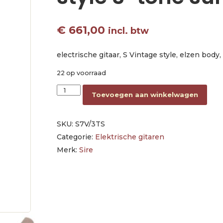
€
661,00
incl. btw
electrische gitaar, S Vintage style, elzen body
22 op voorraad
electric guitar S Vintage style 3-tone sunburst
Toevoegen aan winkelwagen
SKU:
S7V/3TS
Categorie:
Elektrische gitaren
Merk:
Sire