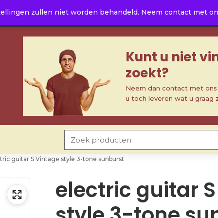
ellingen zullen niet worden behandeld. Neem contact met ons 
Kunt u niet v
zoekt?
Neem dan contact met ons o
u toch leveren wat u graag 
Zoeken naar:
tric guitar S Vintage style 3-tone sunburst
electric guitar 
style 3-tone su