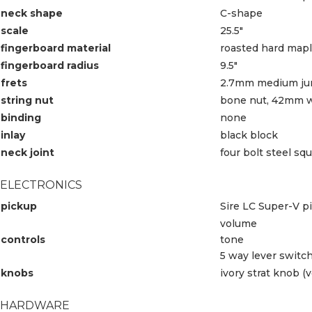
neck shape
C-shape
scale
25.5″
fingerboard material
roasted hard mapl
fingerboard radius
9.5″
frets
2.7mm medium j
string nut
bone nut, 42mm 
binding
none
inlay
black block
neck joint
four bolt steel sq
ELECTRONICS
pickup
Sire LC Super-V p
volume
controls
tone
5 way lever switc
knobs
ivory strat knob (
HARDWARE