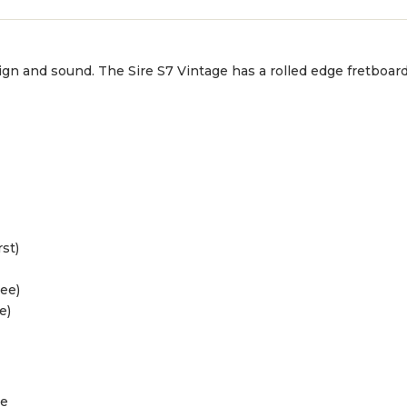
esign and sound. The Sire S7 Vintage has a rolled edge fretboar
st)
ee)
e)
le