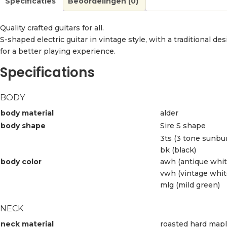
Specificaties
Beoordelingen (0)
Quality crafted guitars for all.
S-shaped electric guitar in vintage style, with a traditional d
for a better playing experience.
Specifications
BODY
body material
alder
body shape
Sire S shape
3ts (3 tone sunbur
bk (black)
body color
awh (antique whit
vwh (vintage whit
mlg (mild green)
NECK
neck material
roasted hard map