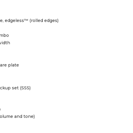
e, edgeless™ (rolled edges)
umbo
width
uare plate
ickup set (SSS)
h
volume and tone)