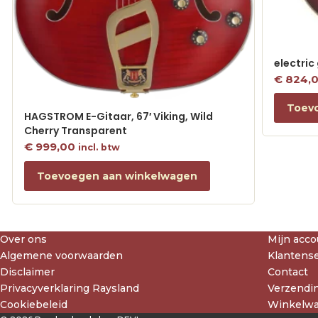
electric
€
824,
Toev
HAGSTROM E-Gitaar, 67′ Viking, Wild
Cherry Transparent
€
999,00
incl. btw
Toevoegen aan winkelwagen
Over ons
Mijn acco
Algemene voorwaarden
Klantense
Disclaimer
Contact
Privacyverklaring Raysland
Verzendin
Cookiebeleid
Winkelw