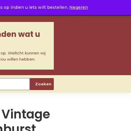
0
op indien u iets wilt bestellen.
Negeren
inden wat u
p. Wellicht kunnen wij
zou willen hebben.
Zoeken
S Vintage
nburst