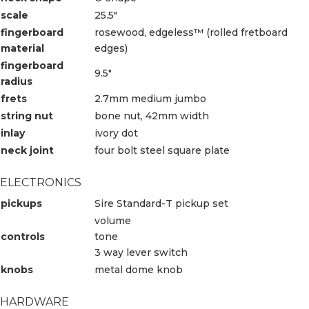
scale
25.5″
fingerboard
rosewood, edgeless™ (rolled fretboard
material
edges)
fingerboard
9.5″
radius
frets
2.7mm medium jumbo
string nut
bone nut, 42mm width
inlay
ivory dot
neck joint
four bolt steel square plate
ELECTRONICS
pickups
Sire Standard-T pickup set
volume
controls
tone
3 way lever switch
knobs
metal dome knob
HARDWARE