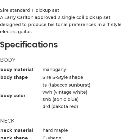
Sire standard T pickup set
A Larry Carlton approved 2 single coil pick up set
designed to produce his tonal preferences in a T style
electric guitar.
Specifications
BODY
body material
mahogany
body shape
Sire S-Style shape
ts (tabacco sunburst)
vwh (vintage white)
body color
snb (sonic blue)
drd (dakota red)
NECK
neck material
hard maple
neck shape
C-shape