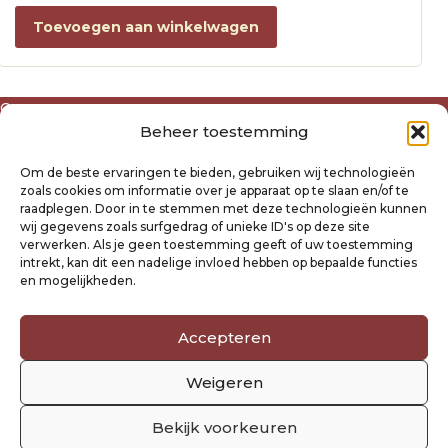
Toevoegen aan winkelwagen
Over ons
Beheer toestemming
Algemene voorwaarden
Disclaimer
Om de beste ervaringen te bieden, gebruiken wij technologieën
Privacyverklaring Raysland
zoals cookies om informatie over je apparaat op te slaan en/of te
Cookiebeleid
raadplegen. Door in te stemmen met deze technologieën kunnen
wij gegevens zoals surfgedrag of unieke ID's op deze site
verwerken. Als je geen toestemming geeft of uw toestemming
Mijn account
intrekt, kan dit een nadelige invloed hebben op bepaalde functies
Klantenservice
en mogelijkheden.
Contact
Verzending- en retourbeleid
Accepteren
Winkelwagen
Weigeren
Volg ons
Bekijk voorkeuren