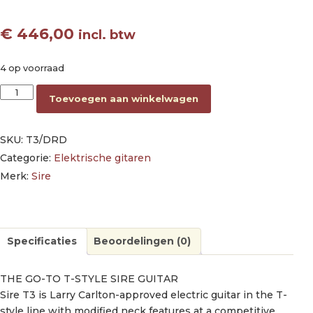
€
446,00
incl. btw
4 op voorraad
electric guitar T-style Dakota red aantal
Toevoegen aan winkelwagen
SKU:
T3/DRD
Categorie:
Elektrische gitaren
Merk:
Sire
Specificaties
Beoordelingen (0)
THE GO-TO T-STYLE SIRE GUITAR
Sire T3 is Larry Carlton-approved electric guitar in the T-
style line with modified neck features at a competitive