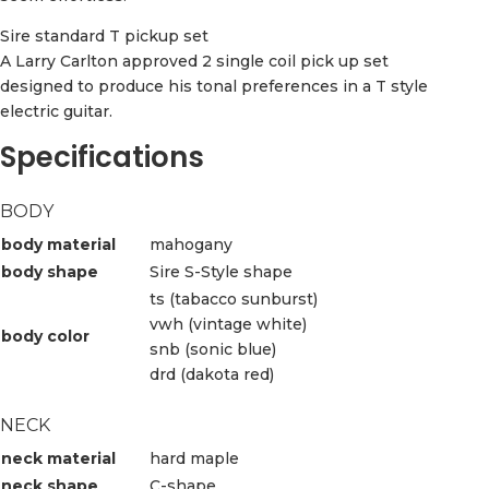
Sire standard T pickup set
A Larry Carlton approved 2 single coil pick up set
designed to produce his tonal preferences in a T style
electric guitar.
Specifications
BODY
body material
mahogany
body shape
Sire S-Style shape
ts (tabacco sunburst)
vwh (vintage white)
body color
snb (sonic blue)
drd (dakota red)
NECK
neck material
hard maple
neck shape
C-shape