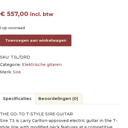
€
557,00
incl. btw
1 op voorraad
lefty electric guitar T-style Dakota red aantal
Toevoegen aan winkelwagen
SKU:
T3L/DRD
Categorie:
Elektrische gitaren
Merk:
Sire
Specificaties
Beoordelingen (0)
THE GO-TO T-STYLE SIRE GUITAR
Sire T3 is Larry Carlton-approved electric guitar in the T-
style line with modified neck features at a competitive