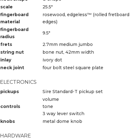
scale
25.5″
fingerboard
rosewood, edgeless™ (rolled fretboard
material
edges)
fingerboard
9.5″
radius
frets
2.7mm medium jumbo
string nut
bone nut, 42mm width
inlay
ivory dot
neck joint
four bolt steel square plate
ELECTRONICS
pickups
Sire Standard-T pickup set
volume
controls
tone
3 way lever switch
knobs
metal dome knob
HARDWARE