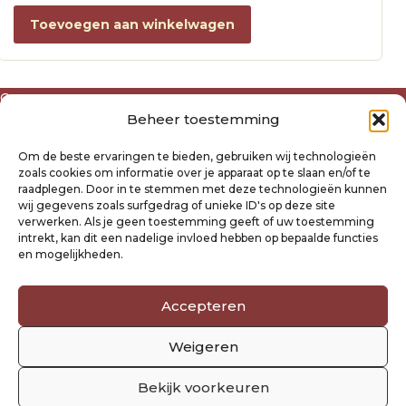
Toevoegen aan winkelwagen
Over ons
Beheer toestemming
Algemene voorwaarden
Disclaimer
Om de beste ervaringen te bieden, gebruiken wij technologieën
Privacyverklaring Raysland
zoals cookies om informatie over je apparaat op te slaan en/of te
Cookiebeleid
raadplegen. Door in te stemmen met deze technologieën kunnen
wij gegevens zoals surfgedrag of unieke ID's op deze site
verwerken. Als je geen toestemming geeft of uw toestemming
Mijn account
intrekt, kan dit een nadelige invloed hebben op bepaalde functies
Klantenservice
en mogelijkheden.
Contact
Verzending- en retourbeleid
Accepteren
Winkelwagen
Weigeren
Volg ons
Bekijk voorkeuren