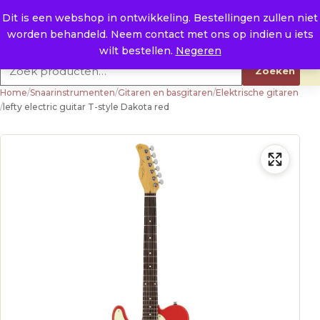
Naar de inhoud
0
E. info@raysland.nl
Dit is een webshop in ontwikkeling. Bestellingen zullen niet
worden behandeld. Neem contact met ons op indien u iets
Productcategorieën
wilt bestellen.
Negeren
Zoeken naar:
Zoeken
Home
/
Snaarinstrumenten
/
Gitaren en basgitaren
/
Elektrische gitaren
/
lefty electric guitar T-style Dakota red