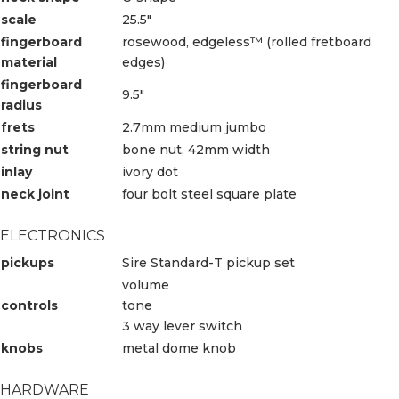
scale
25.5″
fingerboard
rosewood, edgeless™ (rolled fretboard
material
edges)
fingerboard
9.5″
radius
frets
2.7mm medium jumbo
string nut
bone nut, 42mm width
inlay
ivory dot
neck joint
four bolt steel square plate
ELECTRONICS
pickups
Sire Standard-T pickup set
volume
controls
tone
3 way lever switch
knobs
metal dome knob
HARDWARE