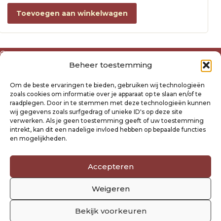
Toevoegen aan winkelwagen
Over ons
Beheer toestemming
Algemene voorwaarden
Disclaimer
Om de beste ervaringen te bieden, gebruiken wij technologieën
Privacyverklaring Raysland
zoals cookies om informatie over je apparaat op te slaan en/of te
Cookiebeleid
raadplegen. Door in te stemmen met deze technologieën kunnen
wij gegevens zoals surfgedrag of unieke ID's op deze site
verwerken. Als je geen toestemming geeft of uw toestemming
Mijn account
intrekt, kan dit een nadelige invloed hebben op bepaalde functies
Klantenservice
en mogelijkheden.
Contact
Verzending- en retourbeleid
Accepteren
Winkelwagen
Weigeren
Volg ons
Bekijk voorkeuren