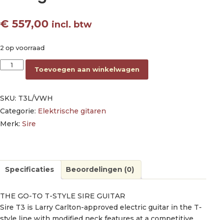
€
557,00
incl. btw
2 op voorraad
lefty electric guitar T-style vintage white aantal
Toevoegen aan winkelwagen
SKU:
T3L/VWH
Categorie:
Elektrische gitaren
Merk:
Sire
Specificaties
Beoordelingen (0)
THE GO-TO T-STYLE SIRE GUITAR
Sire T3 is Larry Carlton-approved electric guitar in the T-
style line with modified neck features at a competitive