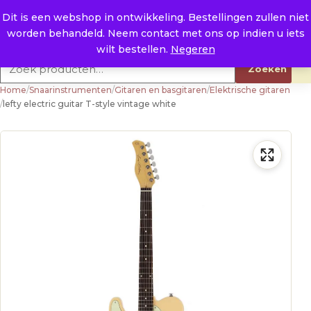
Naar de inhoud
0
E. info@raysland.nl
Dit is een webshop in ontwikkeling. Bestellingen zullen niet
worden behandeld. Neem contact met ons op indien u iets
Productcategorieën
wilt bestellen.
Negeren
Zoeken naar:
Zoeken
Home
/
Snaarinstrumenten
/
Gitaren en basgitaren
/
Elektrische gitaren
/
lefty electric guitar T-style vintage white