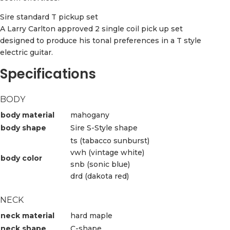
Sire standard T pickup set
A Larry Carlton approved 2 single coil pick up set
designed to produce his tonal preferences in a T style
electric guitar.
Specifications
BODY
body material
mahogany
body shape
Sire S-Style shape
ts (tabacco sunburst)
vwh (vintage white)
body color
snb (sonic blue)
drd (dakota red)
NECK
neck material
hard maple
neck shape
C-shape