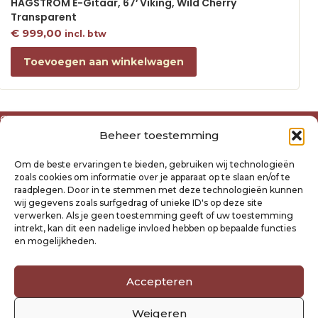
HAGSTROM E-Gitaar, 67′ Viking, Wild Cherry
Transparent
€
999,00
incl. btw
Toevoegen aan winkelwagen
Over ons
Beheer toestemming
Algemene voorwaarden
Disclaimer
Om de beste ervaringen te bieden, gebruiken wij technologieën
Privacyverklaring Raysland
zoals cookies om informatie over je apparaat op te slaan en/of te
Cookiebeleid
raadplegen. Door in te stemmen met deze technologieën kunnen
wij gegevens zoals surfgedrag of unieke ID's op deze site
verwerken. Als je geen toestemming geeft of uw toestemming
Mijn account
intrekt, kan dit een nadelige invloed hebben op bepaalde functies
Klantenservice
en mogelijkheden.
Contact
Verzending- en retourbeleid
Accepteren
Winkelwagen
Weigeren