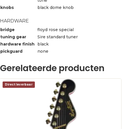
tone
knobs
black dome knob
HARDWARE
bridge
floyd rose special
tuning gear
Sire standard tuner
hardware finish
black
pickguard
none
Gerelateerde producten
Direct leverbaar