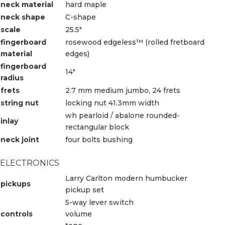
neck material
hard maple
neck shape
C-shape
scale
25.5″
fingerboard
rosewood edgeless™ (rolled fretboard
material
edges)
fingerboard
14″
radius
frets
2.7 mm medium jumbo, 24 frets
string nut
locking nut 41.3mm width
wh pearloid / abalone rounded-
inlay
rectangular block
neck joint
four bolts bushing
ELECTRONICS
Larry Carlton modern humbucker
pickups
pickup set
5-way lever switch
controls
volume