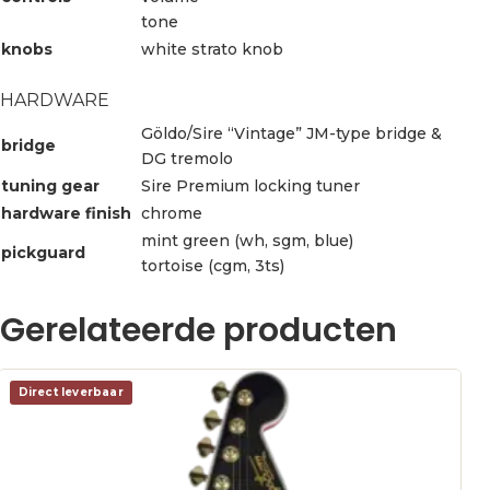
tone
knobs
white strato knob
HARDWARE
Göldo/Sire “Vintage” JM-type bridge &
bridge
DG tremolo
tuning gear
Sire Premium locking tuner
hardware finish
chrome
mint green (wh, sgm, blue)
pickguard
tortoise (cgm, 3ts)
Gerelateerde producten
Direct leverbaar