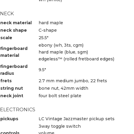
NECK
neck material
hard maple
neck shape
C-shape
scale
25.5″
ebony (wh, 3ts, cgm)
fingerboard
hard maple (blue, sgm)
material
edgeless™ (rolled fretboard edges)
fingerboard
9.5″
radius
frets
2.7 mm medium jumbo, 22 frets
string nut
bone nut, 42mm width
neck joint
four bolt steel plate
ELECTRONICS
pickups
LC Vintage Jazzmaster pickup sets
3way toggle switch
controls
volume