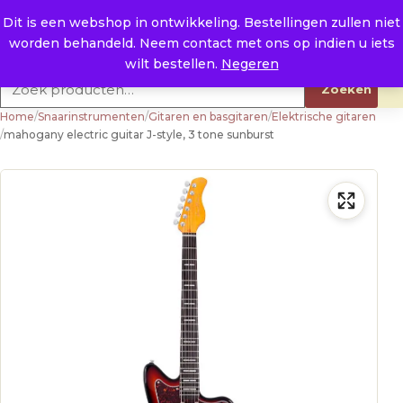
Naar de inhoud
0
E. info@raysland.nl
Dit is een webshop in ontwikkeling. Bestellingen zullen niet
worden behandeld. Neem contact met ons op indien u iets
Productcategorieën
wilt bestellen.
Negeren
Zoeken naar:
Zoeken
Home
/
Snaarinstrumenten
/
Gitaren en basgitaren
/
Elektrische gitaren
/
mahogany electric guitar J-style, 3 tone sunburst