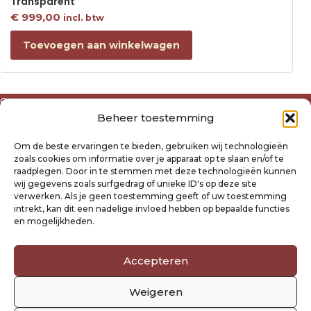
Transparent
€
999,00
incl. btw
Toevoegen aan winkelwagen
Over ons
Beheer toestemming
Algemene voorwaarden
Disclaimer
Om de beste ervaringen te bieden, gebruiken wij technologieën
Privacyverklaring Raysland
zoals cookies om informatie over je apparaat op te slaan en/of te
Cookiebeleid
raadplegen. Door in te stemmen met deze technologieën kunnen
wij gegevens zoals surfgedrag of unieke ID's op deze site
verwerken. Als je geen toestemming geeft of uw toestemming
Mijn account
intrekt, kan dit een nadelige invloed hebben op bepaalde functies
Klantenservice
en mogelijkheden.
Contact
Verzending- en retourbeleid
Accepteren
Winkelwagen
Weigeren
Volg ons