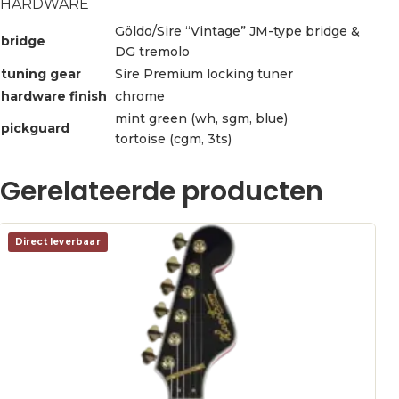
HARDWARE
Göldo/Sire “Vintage” JM-type bridge &
bridge
DG tremolo
tuning gear
Sire Premium locking tuner
hardware finish
chrome
mint green (wh, sgm, blue)
pickguard
tortoise (cgm, 3ts)
Gerelateerde producten
Direct leverbaar