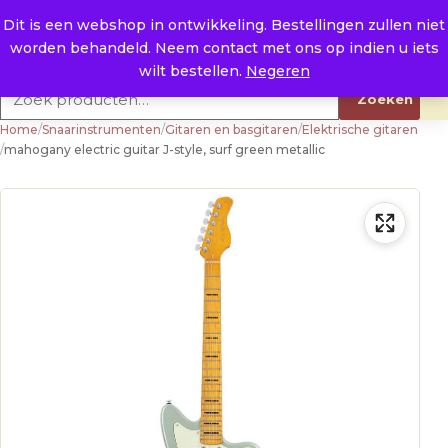
Naar de inhoud
0
E. info@raysland.nl
Dit is een webshop in ontwikkeling. Bestellingen zullen niet
worden behandeld. Neem contact met ons op indien u iets
Productcategorieën
wilt bestellen.
Negeren
Zoeken naar:
Zoeken
Home
/
Snaarinstrumenten
/
Gitaren en basgitaren
/
Elektrische gitaren
/
mahogany electric guitar J-style, surf green metallic