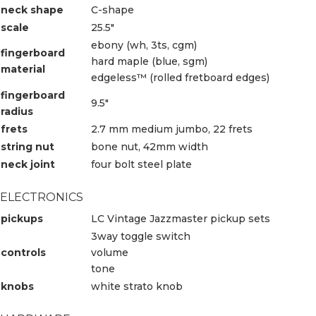
neck shape
C-shape
scale
25.5″
ebony (wh, 3ts, cgm)
fingerboard
hard maple (blue, sgm)
material
edgeless™ (rolled fretboard edges)
fingerboard
9.5″
radius
frets
2.7 mm medium jumbo, 22 frets
string nut
bone nut, 42mm width
neck joint
four bolt steel plate
ELECTRONICS
pickups
LC Vintage Jazzmaster pickup sets
3way toggle switch
controls
volume
tone
knobs
white strato knob