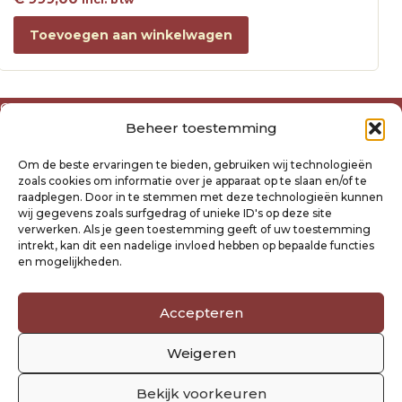
Toevoegen aan winkelwagen
Over ons
Beheer toestemming
Algemene voorwaarden
Disclaimer
Om de beste ervaringen te bieden, gebruiken wij technologieën
Privacyverklaring Raysland
zoals cookies om informatie over je apparaat op te slaan en/of te
Cookiebeleid
raadplegen. Door in te stemmen met deze technologieën kunnen
wij gegevens zoals surfgedrag of unieke ID's op deze site
verwerken. Als je geen toestemming geeft of uw toestemming
Mijn account
intrekt, kan dit een nadelige invloed hebben op bepaalde functies
Klantenservice
en mogelijkheden.
Contact
Verzending- en retourbeleid
Accepteren
Winkelwagen
Weigeren
Volg ons
Bekijk voorkeuren