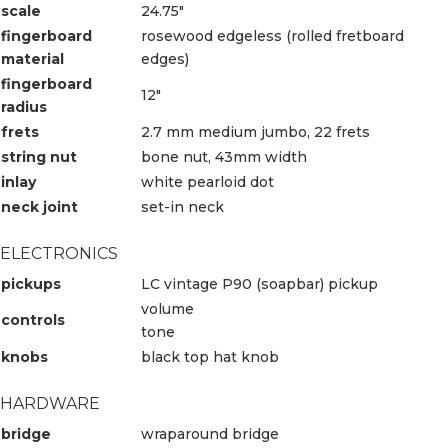
scale
24.75″
fingerboard
rosewood edgeless (rolled fretboard
material
edges)
fingerboard
12″
radius
frets
2.7 mm medium jumbo, 22 frets
string nut
bone nut, 43mm width
inlay
white pearloid dot
neck joint
set-in neck
ELECTRONICS
pickups
LC vintage P90 (soapbar) pickup
volume
controls
tone
knobs
black top hat knob
HARDWARE
bridge
wraparound bridge