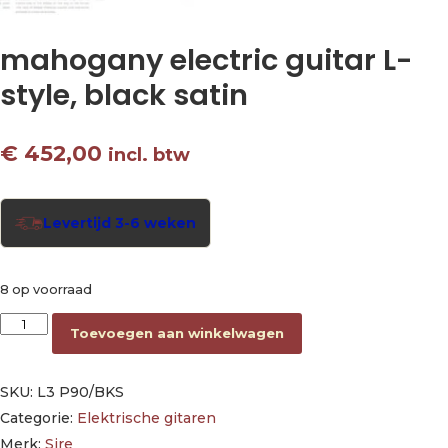
mahogany electric guitar L-
style, black satin
€
452,00
incl. btw
Levertijd 3-6 weken
8 op voorraad
mahogany electric guitar L-style, black satin aantal
Toevoegen aan winkelwagen
SKU:
L3 P90/BKS
Categorie:
Elektrische gitaren
Merk:
Sire