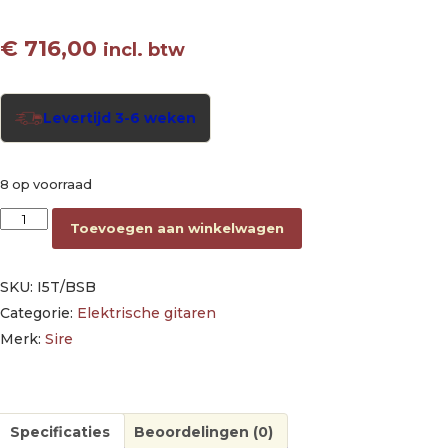
€
716,00
incl. btw
Levertijd 3-6 weken
8 op voorraad
swamp ash electric guitar butterscotch blonde aantal
Toevoegen aan winkelwagen
SKU:
I5T/BSB
Categorie:
Elektrische gitaren
Merk:
Sire
Specificaties
Beoordelingen (0)