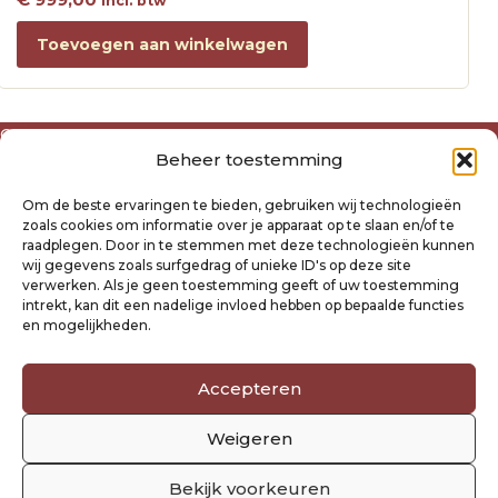
incl. btw
Toevoegen aan winkelwagen
Over ons
Beheer toestemming
Algemene voorwaarden
Disclaimer
Om de beste ervaringen te bieden, gebruiken wij technologieën
Privacyverklaring Raysland
zoals cookies om informatie over je apparaat op te slaan en/of te
Cookiebeleid
raadplegen. Door in te stemmen met deze technologieën kunnen
wij gegevens zoals surfgedrag of unieke ID's op deze site
verwerken. Als je geen toestemming geeft of uw toestemming
Mijn account
intrekt, kan dit een nadelige invloed hebben op bepaalde functies
Klantenservice
en mogelijkheden.
Contact
Verzending- en retourbeleid
Accepteren
Winkelwagen
Weigeren
Volg ons
Bekijk voorkeuren