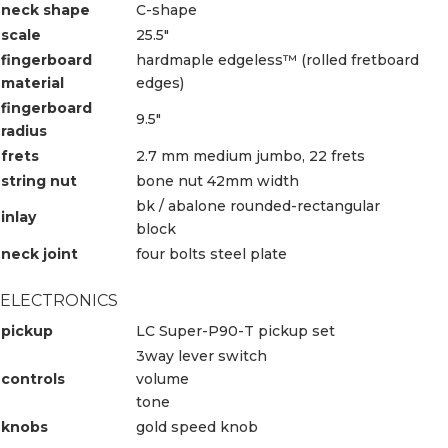
neck shape
C-shape
scale
25.5″
fingerboard
hardmaple edgeless™ (rolled fretboard
material
edges)
fingerboard
9.5″
radius
frets
2.7 mm medium jumbo, 22 frets
string nut
bone nut 42mm width
bk / abalone rounded-rectangular
inlay
block
neck joint
four bolts steel plate
ELECTRONICS
pickup
LC Super-P90-T pickup set
3way lever switch
controls
volume
tone
knobs
gold speed knob