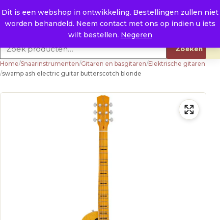
Naar de inhoud
0
E. info@raysland.nl
Dit is een webshop in ontwikkeling. Bestellingen zullen niet
worden behandeld. Neem contact met ons op indien u iets
Productcategorieën
wilt bestellen.
Negeren
Zoeken naar:
Zoeken
Home
/
Snaarinstrumenten
/
Gitaren en basgitaren
/
Elektrische gitaren
/
swamp ash electric guitar butterscotch blonde