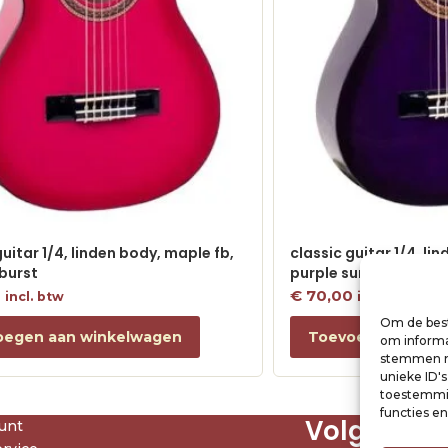
guitar 1/4, linden body, maple fb,
classic guitar 1/4, li
burst
purple sunburst
0
€
70,00
incl. btw
incl. btw
Om de best
oegen aan winkelwagen
Toevoegen aan w
om informat
stemmen me
unieke ID'
toestemmin
functies e
Volg ons
unt