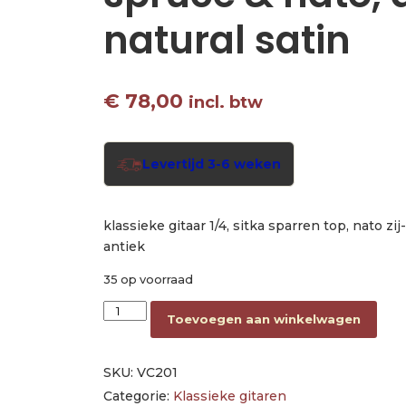
natural satin
€
78,00
incl. btw
Levertijd 3-6 weken
klassieke gitaar 1/4, sitka sparren top, nato zij
antiek
35 op voorraad
classic guitar 1/4, sitka spruce & nato, antique 
Toevoegen aan winkelwagen
SKU:
VC201
Categorie:
Klassieke gitaren