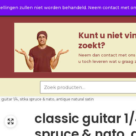
ellingen zullen niet worden behandeld. Neem contact met ons 
Kunt u niet v
zoekt?
Neem dan contact met ons o
u toch leveren wat u graag 
Zoeken naar:
c guitar 1/4, sitka spruce & nato, antique natural satin
classic guitar 1/
spruce & nato, 