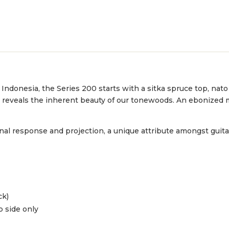
n Indonesia, the Series 200 starts with a sitka spruce top, n
ish reveals the inherent beauty of our tonewoods. An ebonize
nal response and projection, a unique attribute amongst guitar
ck)
p side only