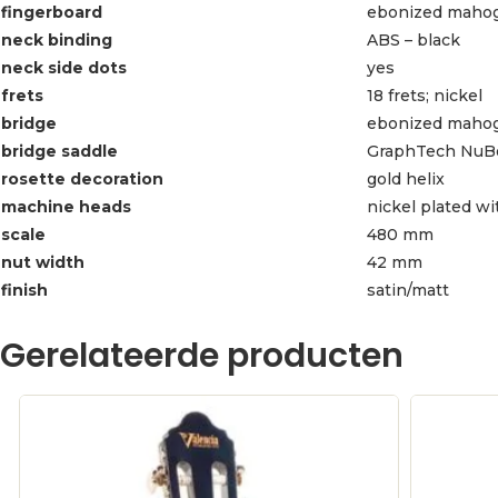
fingerboard
ebonized maho
neck binding
ABS – black
neck side dots
yes
frets
18 frets; nickel
bridge
ebonized maho
bridge saddle
GraphTech NuBo
rosette decoration
gold helix
machine heads
nickel plated w
scale
480 mm
nut width
42 mm
finish
satin/matt
Gerelateerde producten