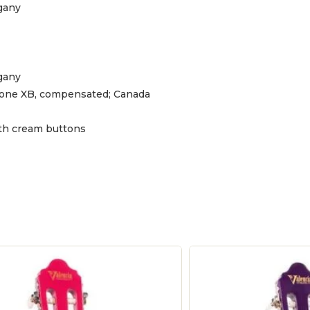
gany
gany
ne XB, compensated; Canada
ith cream buttons