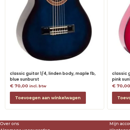
classic guitar 1/4, linden body, maple fb,
classic 
blue sunburst
pink sun
€
70,00
€
70,0
incl. btw
Toevoegen aan winkelwagen
Toev
Over ons
Mijn acco