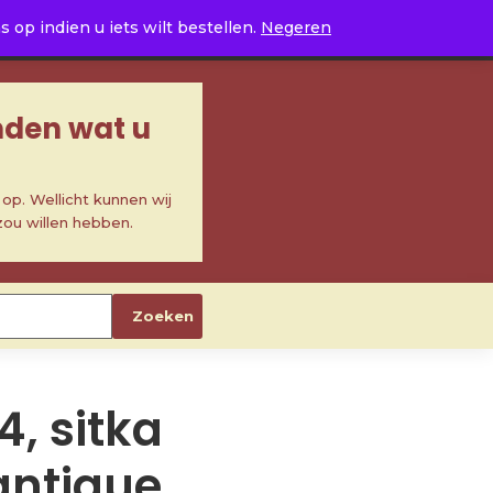
0
op indien u iets wilt bestellen.
Negeren
inden wat u
p. Wellicht kunnen wij
zou willen hebben.
Zoeken
4, sitka
antique