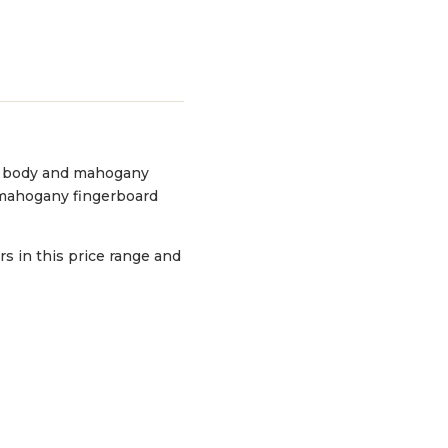
ato body and mahogany
d mahogany fingerboard
s in this price range and