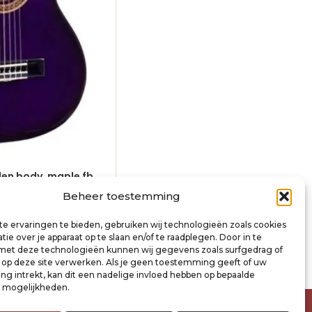
nden body, maple fb,
classic guitar 1/4, linden body, map
red sunburst
Beheer toestemming
€
70,00
incl. btw
e ervaringen te bieden, gebruiken wij technologieën zoals cookies
inkelwagen
Toevoegen aan winkelwagen
ie over je apparaat op te slaan en/of te raadplegen. Door in te
t deze technologieën kunnen wij gegevens zoals surfgedrag of
s op deze site verwerken. Als je geen toestemming geeft of uw
g intrekt, kan dit een nadelige invloed hebben op bepaalde
n mogelijkheden.