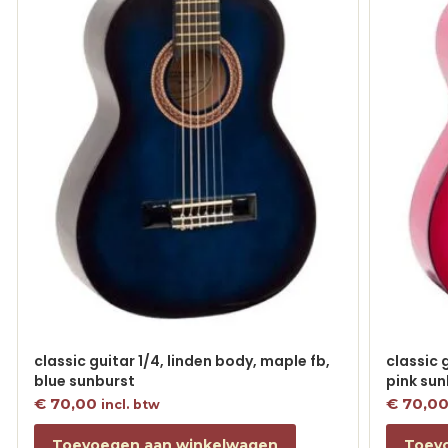
classic guitar 1/4, linden body, maple fb,
classic 
blue sunburst
pink sun
€
70,00
€
70,0
incl. btw
Toevoegen aan winkelwagen
Toev