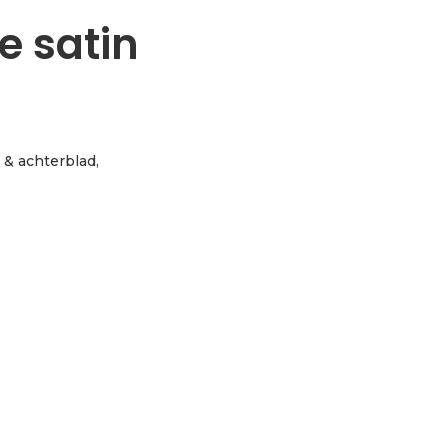
e satin
- & achterblad,
rent blue satin aantal