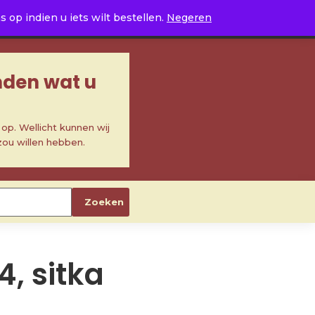
0
op indien u iets wilt bestellen.
Negeren
inden wat u
p. Wellicht kunnen wij
zou willen hebben.
Zoeken
4, sitka