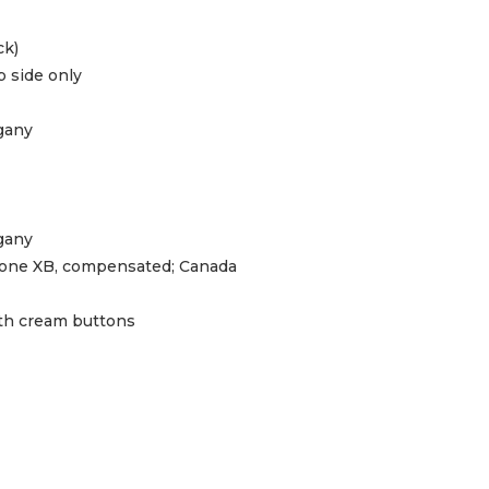
ck)
p side only
gany
gany
ne XB, compensated; Canada
ith cream buttons