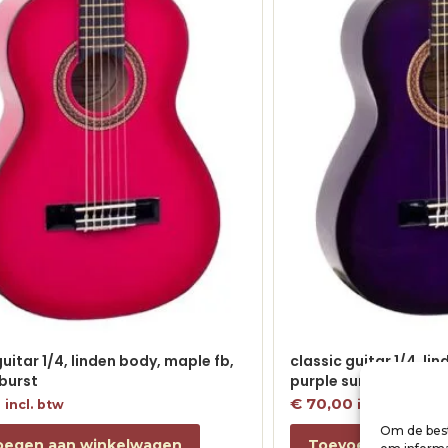
guitar 1/4, linden body, maple fb,
classic guitar 1/4, li
burst
purple sunburst
0
€
70,00
incl. btw
incl. btw
Om de best
oegen aan winkelwagen
Toevoegen aan w