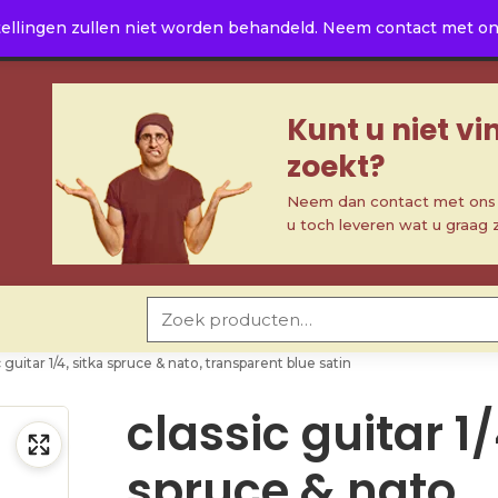
ellingen zullen niet worden behandeld. Neem contact met ons 
Kunt u niet v
zoekt?
Neem dan contact met ons o
u toch leveren wat u graag 
Zoeken naar:
c guitar 1/4, sitka spruce & nato, transparent blue satin
classic guitar 1/
spruce & nato,