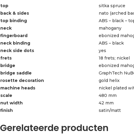
top
sitka spruce
back & sides
nato (arched ba
top binding
ABS – black – to
neck
mahogany
fingerboard
ebonized maho
neck binding
ABS – black
neck side dots
yes
frets
18 frets; nickel
bridge
ebonized maho
bridge saddle
GraphTech NuBo
rosette decoration
gold helix
machine heads
nickel plated w
scale
480 mm
nut width
42 mm
finish
satin/matt
Gerelateerde producten