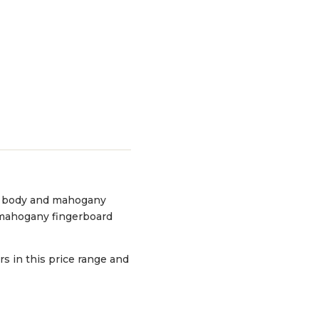
ato body and mahogany
d mahogany fingerboard
s in this price range and