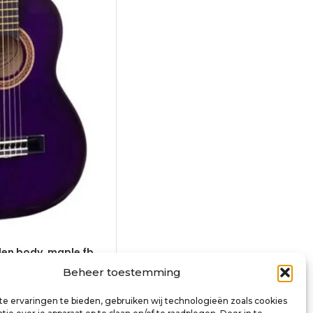
nden body, maple fb,
classic guitar 1/4, linden body, map
red sunburst
Beheer toestemming
€
70,00
incl. btw
e ervaringen te bieden, gebruiken wij technologieën zoals cookies
inkelwagen
Toevoegen aan winkelwagen