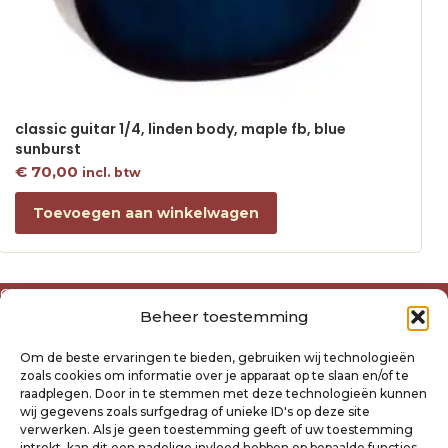
classic guitar 1/4, linden body, maple fb, blue
sunburst
€
70,00
incl. btw
Toevoegen aan winkelwagen
Over ons
Beheer toestemming
Algemene voorwaarden
Disclaimer
Om de beste ervaringen te bieden, gebruiken wij technologieën
Privacyverklaring Raysland
zoals cookies om informatie over je apparaat op te slaan en/of te
Cookiebeleid
raadplegen. Door in te stemmen met deze technologieën kunnen
wij gegevens zoals surfgedrag of unieke ID's op deze site
verwerken. Als je geen toestemming geeft of uw toestemming
Mijn account
intrekt, kan dit een nadelige invloed hebben op bepaalde functies