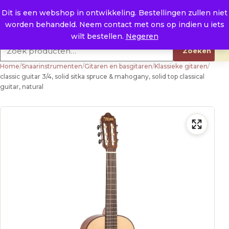
Naar de inhoud
0
E. info@raysland.nl
Dit is een webshop in ontwikkeling. Bestellingen zullen niet
worden behandeld. Neem contact met ons op indien u iets
Productcategorieën
wilt bestellen.
Negeren
Zoeken naar:
Zoeken
Home
/
Snaarinstrumenten
/
Gitaren en basgitaren
/
Klassieke gitaren
/
classic guitar 3/4, solid sitka spruce & mahogany, solid top classical
guitar, natural