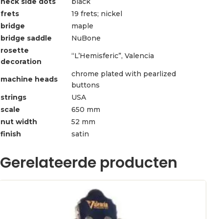
neck side dots
black
frets
19 frets; nickel
bridge
maple
bridge saddle
NuBone
rosette
“L’Hemisferic”, Valencia
decoration
chrome plated with pearlized
machine heads
buttons
strings
USA
scale
650 mm
nut width
52 mm
finish
satin
Gerelateerde producten