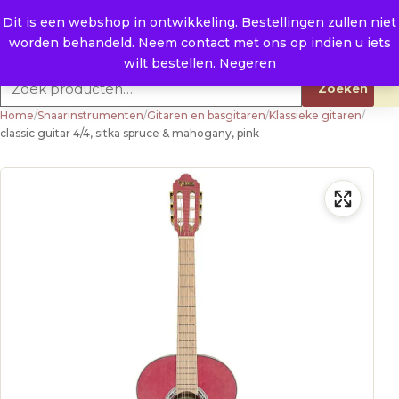
Naar de inhoud
0
E. info@raysland.nl
Dit is een webshop in ontwikkeling. Bestellingen zullen niet
worden behandeld. Neem contact met ons op indien u iets
Productcategorieën
wilt bestellen.
Negeren
Zoeken naar:
Zoeken
Home
/
Snaarinstrumenten
/
Gitaren en basgitaren
/
Klassieke gitaren
/
classic guitar 4/4, sitka spruce & mahogany, pink