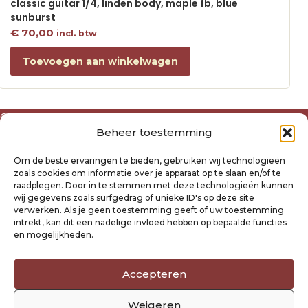
classic guitar 1/4, linden body, maple fb, blue
sunburst
€
70,00
incl. btw
Toevoegen aan winkelwagen
Over ons
Beheer toestemming
Algemene voorwaarden
Disclaimer
Om de beste ervaringen te bieden, gebruiken wij technologieën
Privacyverklaring Raysland
zoals cookies om informatie over je apparaat op te slaan en/of te
Cookiebeleid
raadplegen. Door in te stemmen met deze technologieën kunnen
wij gegevens zoals surfgedrag of unieke ID's op deze site
verwerken. Als je geen toestemming geeft of uw toestemming
Mijn account
intrekt, kan dit een nadelige invloed hebben op bepaalde functies
Klantenservice
en mogelijkheden.
Contact
Verzending- en retourbeleid
Accepteren
Winkelwagen
Weigeren