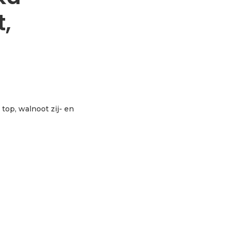
,
 top, walnoot zij- en
alnut, natural aantal