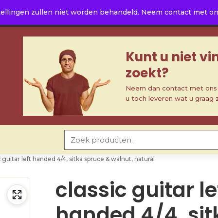
ellingen zullen niet worden behandeld. Neem contact met ons 
Kunt u niet v
zoekt?
Neem dan contact met ons o
u toch leveren wat u graag 
Zoeken naar:
c guitar left handed 4/4, sitka spruce & walnut, natural
classic guitar le
handed 4/4, sit