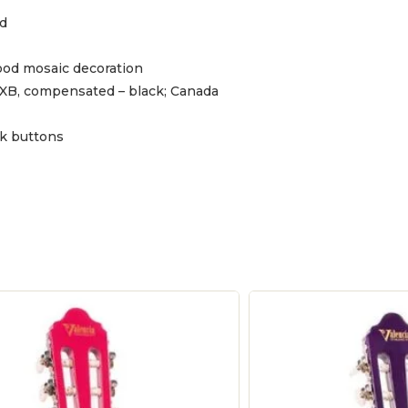
d
od mosaic decoration
B, compensated – black; Canada
ck buttons