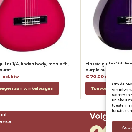
guitar 1/4, linden body, maple fb,
classic guitar 1/4, li
burst
purple sunburst
0
€
70,00
incl. btw
incl. btw
Om de best
oegen aan winkelwagen
Toevoegen aan w
om informat
stemmen me
unieke ID'
toestemmin
functies e
Volg ons
unt
rvice
Acc