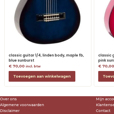
classic guitar 1/4, linden body, maple fb,
classic 
blue sunburst
pink sun
€
70,00
€
70,0
incl. btw
Toevoegen aan winkelwagen
Toev
Over ons
Mijn acco
Algemene voorwaarden
Klantense
Disclaimer
Contact