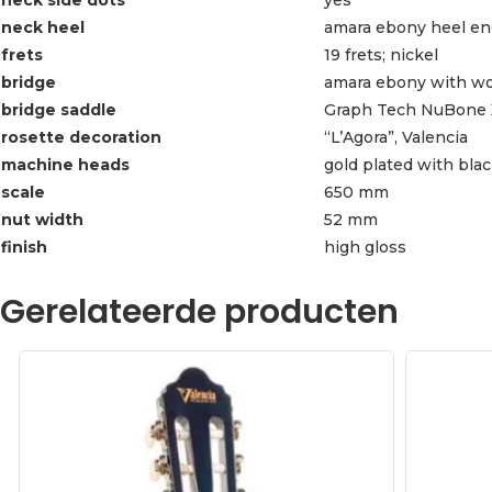
neck heel
amara ebony heel en
frets
19 frets; nickel
bridge
amara ebony with wo
bridge saddle
Graph Tech NuBone X
rosette decoration
“L’Agora”, Valencia
machine heads
gold plated with bla
scale
650 mm
nut width
52 mm
finish
high gloss
Gerelateerde producten