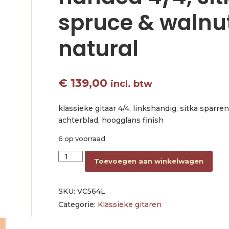
spruce & walnut
natural
€
139,00
incl. btw
klassieke gitaar 4/4, linkshandig, sitka sparren
achterblad, hoogglans finish
6 op voorraad
classic guitar left handed 4/4, sitka spruce & w
Toevoegen aan winkelwagen
SKU:
VC564L
Categorie:
Klassieke gitaren