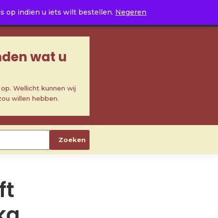
0
op indien u iets wilt bestellen.
Negeren
inden wat u
p. Wellicht kunnen wij
zou willen hebben.
Zoeken
ft
ka