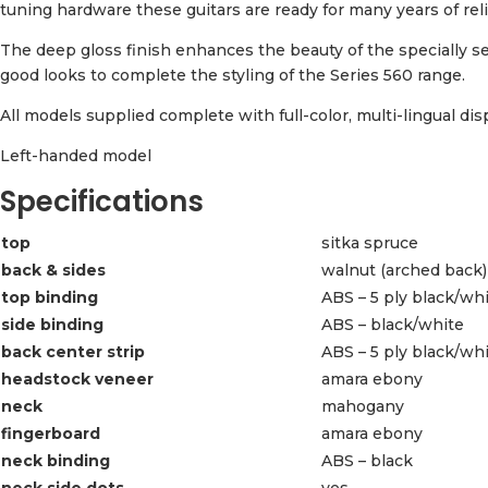
tuning hardware these guitars are ready for many years of rel
The deep gloss finish enhances the beauty of the specially 
good looks to complete the styling of the Series 560 range.
All models supplied complete with full-color, multi-lingual di
Left-handed model
Specifications
top
sitka spruce
back & sides
walnut (arched back)
top binding
ABS – 5 ply black/wh
side binding
ABS – black/white
back center strip
ABS – 5 ply black/wh
headstock veneer
amara ebony
neck
mahogany
fingerboard
amara ebony
neck binding
ABS – black
neck side dots
yes