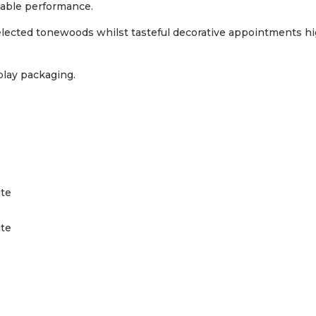
iable performance.
selected tonewoods whilst tasteful decorative appointments h
splay packaging.
ite
ite