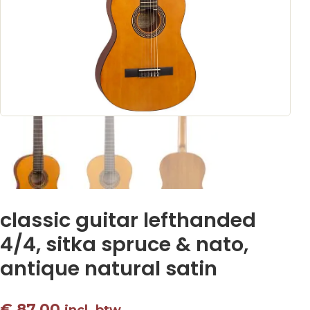
classic guitar lefthanded
4/4, sitka spruce & nato,
antique natural satin
€
87,00
incl. btw