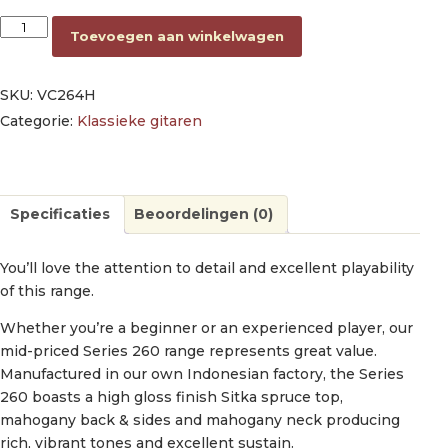
classic guitar with hybrid neck 4/4, sitka spruce & mahogany, 
Toevoegen aan winkelwagen
SKU:
VC264H
Categorie:
Klassieke gitaren
Specificaties
Beoordelingen (0)
You’ll love the attention to detail and excellent playability
of this range.
Whether you’re a beginner or an experienced player, our
mid-priced Series 260 range represents great value.
Manufactured in our own Indonesian factory, the Series
260 boasts a high gloss finish Sitka spruce top,
mahogany back & sides and mahogany neck producing
rich, vibrant tones and excellent sustain.