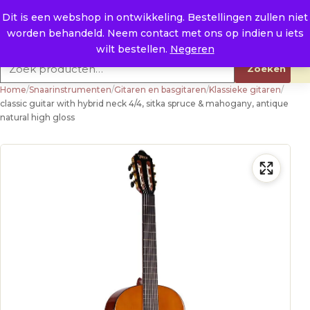
Naar de inhoud
0
E. info@raysland.nl
Dit is een webshop in ontwikkeling. Bestellingen zullen niet
worden behandeld. Neem contact met ons op indien u iets
Productcategorieën
wilt bestellen.
Negeren
Zoeken naar:
Zoeken
Home
/
Snaarinstrumenten
/
Gitaren en basgitaren
/
Klassieke gitaren
/
classic guitar with hybrid neck 4/4, sitka spruce & mahogany, antique
natural high gloss