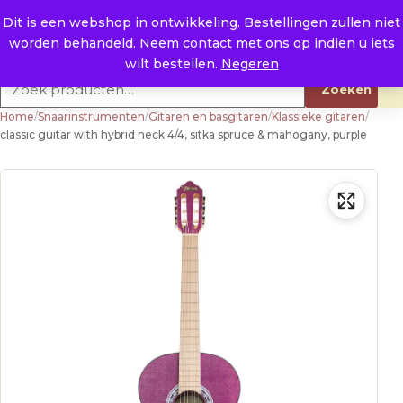
Naar de inhoud
0
E. info@raysland.nl
Dit is een webshop in ontwikkeling. Bestellingen zullen niet
worden behandeld. Neem contact met ons op indien u iets
Productcategorieën
wilt bestellen.
Negeren
Zoeken naar:
Zoeken
Home
/
Snaarinstrumenten
/
Gitaren en basgitaren
/
Klassieke gitaren
/
classic guitar with hybrid neck 4/4, sitka spruce & mahogany, purple