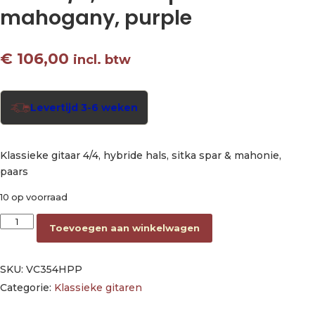
mahogany, purple
€
106,00
incl. btw
Levertijd 3-6 weken
Klassieke gitaar 4/4, hybride hals, sitka spar & mahonie,
paars
10 op voorraad
classic guitar with hybrid neck 4/4, sitka spruce & mahogany, 
Toevoegen aan winkelwagen
SKU:
VC354HPP
Categorie:
Klassieke gitaren